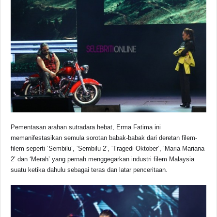
Pementasan arahan sutradara hebat, Erma Fatima ini
memanifestasikan semula sorotan babak-babak dari deretan filem-
filem seperti ‘Sembilu’, ‘Sembilu 2’, ‘Tragedi Oktober’, ‘Maria Mariana
2’ dan ‘Merah’ yang pernah menggegarkan industri filem Malaysia
suatu ketika dahulu sebagai teras dan latar penceritaan.