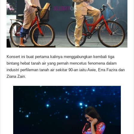
o
p
s
n
o
p
k
k
Konsert ini buat pertama kalinya menggabungkan kembali tiga
bintang hebat tanah air yang pernah mencetus fenomena dalam
industri perfileman tanah air sekitar 90-an iaitu Awie, Erra Fazira dan
Ziana Zain.