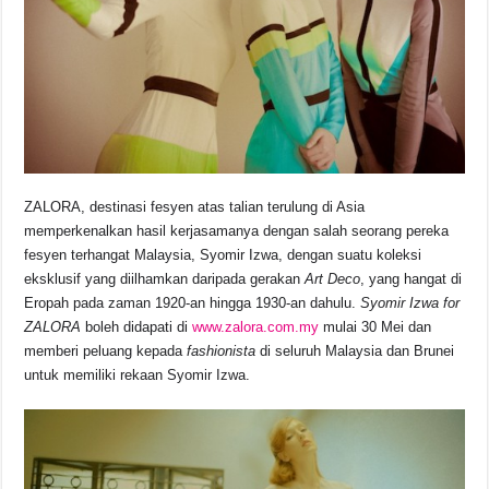
o
p
s
n
o
p
k
k
ZALORA, destinasi fesyen atas talian terulung di Asia
memperkenalkan hasil kerjasamanya dengan salah seorang pereka
fesyen terhangat Malaysia, Syomir Izwa, dengan suatu koleksi
eksklusif yang diilhamkan daripada gerakan
Art Deco
, yang hangat di
Eropah pada zaman 1920-an hingga 1930-an dahulu.
Syomir Izwa for
ZALORA
boleh didapati di
www.zalora.com.my
mulai 30 Mei dan
memberi peluang kepada
fashionista
di seluruh Malaysia dan Brunei
untuk memiliki rekaan Syomir Izwa.