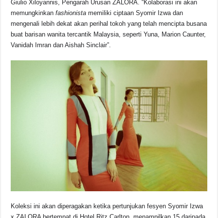
Giulio Xiloyannis, Pengarah Urusan ZALORA. “Kolaborasi ini akan
memungkinkan
fashionista
memiliki ciptaan Syomir Izwa dan
mengenali lebih dekat akan perihal tokoh yang telah mencipta busana
buat barisan wanita tercantik Malaysia, seperti Yuna, Marion Caunter,
Vanidah Imran dan Aishah Sinclair”.
Koleksi ini akan diperagakan ketika pertunjukan fesyen Syomir Izwa
x ZALORA bertempat di Hotel Ritz Carlton, menampilkan 15 daripada