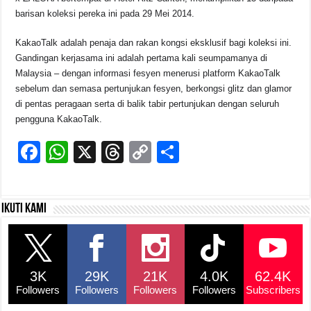
barisan koleksi pereka ini pada 29 Mei 2014.
KakaoTalk adalah penaja dan rakan kongsi eksklusif bagi koleksi ini.
Gandingan kerjasama ini adalah pertama kali seumpamanya di
Malaysia – dengan informasi fesyen menerusi platform KakaoTalk
sebelum dan semasa pertunjukan fesyen, berkongsi glitz dan glamor
di pentas peragaan serta di balik tabir pertunjukan dengan seluruh
pengguna KakaoTalk.
F
W
X
T
C
S
a
h
hr
o
h
c
at
e
p
ar
Ikuti kami
e
s
a
y
e
b
A
d
Li
o
p
s
n
3K
29K
21K
4.0K
62.4K
o
p
k
Followers
Followers
Followers
Followers
Subscribers
k