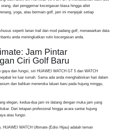
ang, dari penggemar kecergasan biasa hingga atlet
enang, yoga, atau bermain golf, jam ini menjejak setiap
us seperti larian trail dan mod padang golf, menawarkan data
mbantu anda meningkatkan rutin kecergasan anda.
ate: Jam Pintar
gan Ciri Golf Baru
an gaya dan fungsi, siri HUAWEI WATCH GT 5 dan WATCH
ri pejabat ke luar rumah. Sama ada anda menghabiskan hari dalam
mnasium dan bahkan meneroka laluan baru pada hujung minggu,
ang elegan, kedua-dua jam ini datang dengan muka jam yang
itukar. Dari tetapan profesional hingga acara santai hujung
aya atau fungsi.
 HUAWEI WATCH Ultimate (Edisi Hijau) adalah teman