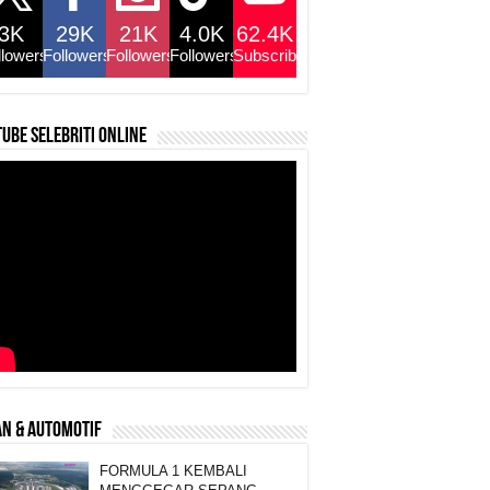
3K
29K
21K
4.0K
62.4K
llowers
Followers
Followers
Followers
Subscribers
ube selebriti online
N & AUTOMOTIF
FORMULA 1 KEMBALI