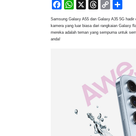
F
W
X
T
C
S
a
h
hr
o
h
Samsung Galaxy A55 dan Galaxy A35 5G hadir den
c
at
e
p
ar
kamera yang luar biasa dari rangkaian Galaxy f
e
s
a
y
e
mereka adalah teman yang sempurna untuk sem
anda!
b
A
d
Li
o
p
s
n
o
p
k
k