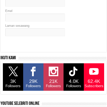
Emel
Laman sesawang
Ikuti kami
3K
29K
21K
4.0K
62.4K
Followers
Followers
Followers
Followers
Subscribers
YouTube selebriti online