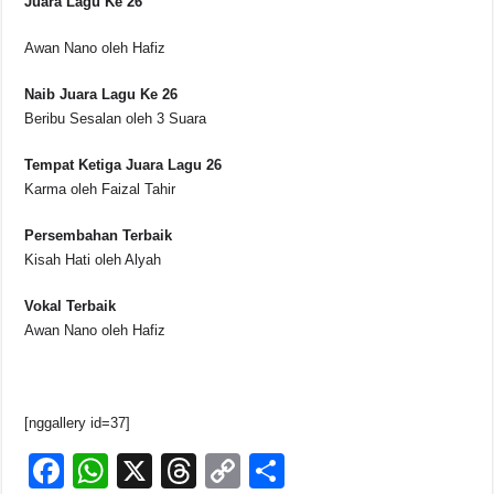
Juara Lagu Ke 26
Awan Nano oleh Hafiz
Naib Juara Lagu Ke 26
Beribu Sesalan oleh 3 Suara
Tempat Ketiga Juara Lagu 26
Karma oleh Faizal Tahir
Persembahan Terbaik
Kisah Hati oleh Alyah
Vokal Terbaik
Awan Nano oleh Hafiz
[nggallery id=37]
F
W
X
T
C
S