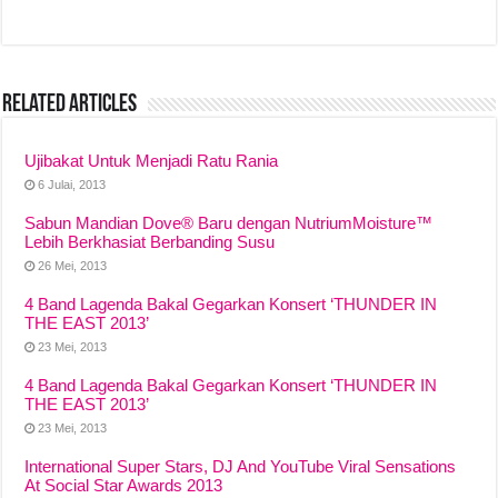
a
h
hr
o
h
c
at
e
p
ar
e
s
a
y
e
Related Articles
b
A
d
Li
o
p
s
n
Ujibakat Untuk Menjadi Ratu Rania
o
p
k
6 Julai, 2013
k
Sabun Mandian Dove® Baru dengan NutriumMoisture™
Lebih Berkhasiat Berbanding Susu
26 Mei, 2013
4 Band Lagenda Bakal Gegarkan Konsert ‘THUNDER IN
THE EAST 2013’
23 Mei, 2013
4 Band Lagenda Bakal Gegarkan Konsert ‘THUNDER IN
THE EAST 2013’
23 Mei, 2013
International Super Stars, DJ And YouTube Viral Sensations
At Social Star Awards 2013