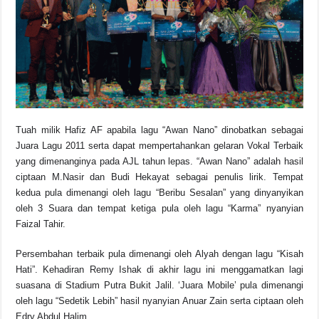
o
p
s
n
o
p
k
k
Tuah milik Hafiz AF apabila lagu “Awan Nano” dinobatkan sebagai
Juara Lagu 2011 serta dapat mempertahankan gelaran Vokal Terbaik
yang dimenanginya pada AJL tahun lepas. “Awan Nano” adalah hasil
ciptaan M.Nasir dan Budi Hekayat sebagai penulis lirik. Tempat
kedua pula dimenangi oleh lagu “Beribu Sesalan” yang dinyanyikan
oleh 3 Suara dan tempat ketiga pula oleh lagu “Karma” nyanyian
Faizal Tahir.
Persembahan terbaik pula dimenangi oleh Alyah dengan lagu “Kisah
Hati”. Kehadiran Remy Ishak di akhir lagu ini menggamatkan lagi
suasana di Stadium Putra Bukit Jalil. ‘Juara Mobile’ pula dimenangi
oleh lagu “Sedetik Lebih” hasil nyanyian Anuar Zain serta ciptaan oleh
Edry Abdul Halim.