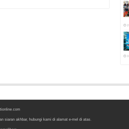
2
3
tionline.com
an siaran akhbar, hubungi kami di alamat e-mel di atas.