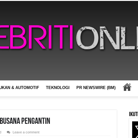
UKAN & AUTOMOTIF
TEKNOLOGI
PR NEWSWIRE (BM)
Ikut
rBusana Pengantin
d
Leave a comment