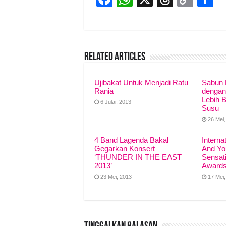
a
h
hr
o
h
c
at
e
p
a
e
s
a
y
e
Related Articles
b
A
d
Li
o
p
s
n
Ujibakat Untuk Menjadi Ratu
Sabun 
Rania
o
p
k
dengan
Lebih 
6 Julai, 2013
k
Susu
26 Mei
4 Band Lagenda Bakal
Interna
Gegarkan Konsert
And Yo
‘THUNDER IN THE EAST
Sensati
2013’
Awards
23 Mei, 2013
17 Mei