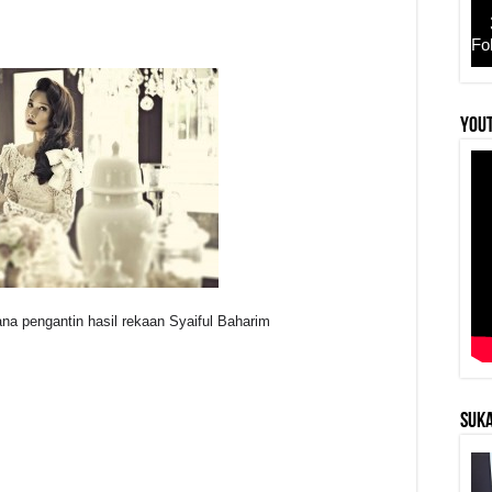
Fo
r
YouT
ana pengantin hasil rekaan Syaiful Baharim
SUKA