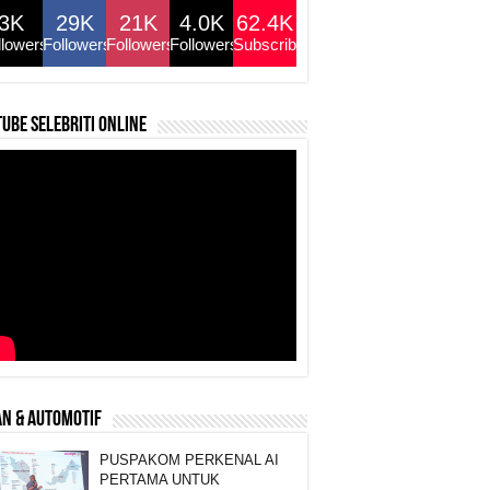
3K
29K
21K
4.0K
62.4K
llowers
Followers
Followers
Followers
Subscribers
ube selebriti online
N & AUTOMOTIF
PUSPAKOM PERKENAL AI
PERTAMA UNTUK