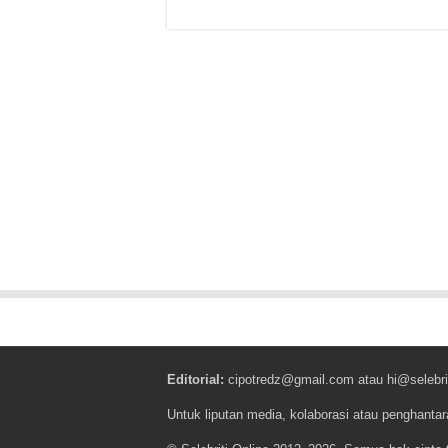
Editorial:
cipotredz@gmail.com
atau
hi@selebri
Untuk liputan media, kolaborasi atau penghantar