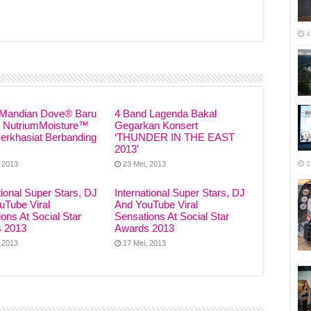
4
r
Mandian Dove® Baru
4 Band Lagenda Bakal
 NutriumMoisture™
Gegarkan Konsert
Berkhasiat Berbanding
‘THUNDER IN THE EAST
2013’
2
, 2013
23 Mei, 2013
tional Super Stars, DJ
International Super Stars, DJ
uTube Viral
And YouTube Viral
ons At Social Star
Sensations At Social Star
 2013
Awards 2013
, 2013
17 Mei, 2013