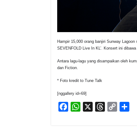
Hampir 15,000 orang banjiri Sunway Lagoo
SEVENFOLD Live In KL’. Konsert ini dibawa 
Antara lagu-lagu yang disampaikan oleh kumpu
dan Fiction.
* Foto kredit to Tune Talk
[nggallery id=69]
F
W
X
T
C
S
a
h
hr
o
h
c
at
e
p
a
e
s
a
y
e