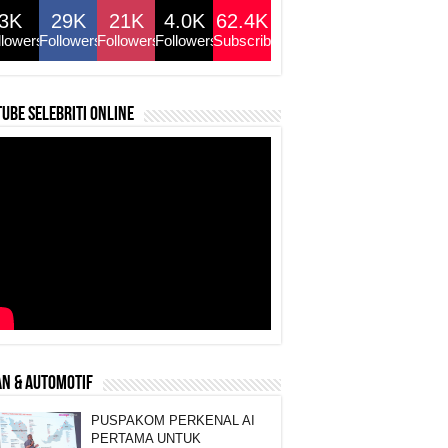
3K
29K
21K
4.0K
62.4K
llowers
Followers
Followers
Followers
Subscribers
ube selebriti online
N & AUTOMOTIF
PUSPAKOM PERKENAL AI
PERTAMA UNTUK