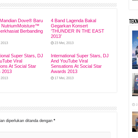
Mandian Dove® Baru
4 Band Lagenda Bakal
TEK
 NutriumMoisture™
Gegarkan Konsert
Berkhasiat Berbanding
‘THUNDER IN THE EAST
2013’
, 2013
23 Mei, 2013
tional Super Stars, DJ
International Super Stars, DJ
uTube Viral
And YouTube Viral
ons At Social Star
Sensations At Social Star
 2013
Awards 2013
, 2013
17 Mei, 2013
2
an diperlukan ditanda dengan
*