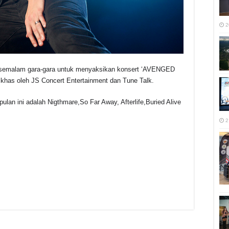
2
n semalam gara-gara untuk menyaksikan konsert ‘AVENGED
khas oleh JS Concert Entertainment dan Tune Talk.
lan ini adalah Nigthmare,So Far Away, Afterlife,Buried Alive
2
r