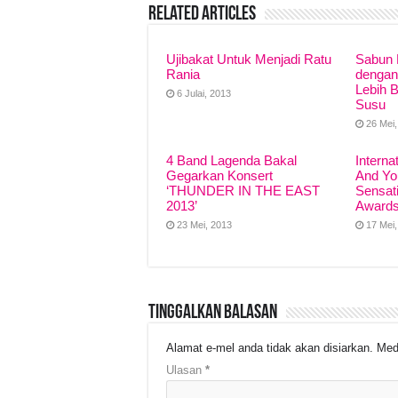
Related Articles
b
A
d
Li
o
p
s
n
Ujibakat Untuk Menjadi Ratu
Sabun 
Rania
o
p
k
dengan
Lebih 
6 Julai, 2013
k
Susu
26 Mei
4 Band Lagenda Bakal
Interna
Gegarkan Konsert
And Yo
‘THUNDER IN THE EAST
Sensati
2013’
Awards
23 Mei, 2013
17 Mei
Tinggalkan Balasan
Alamat e-mel anda tidak akan disiarkan.
Med
Ulasan
*