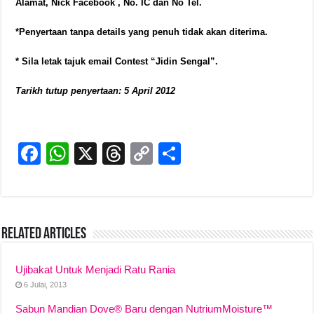
Alamat, Nick Facebook , No. IC dan No Tel.
*Penyertaan tanpa details yang penuh tidak akan diterima.
* Sila letak tajuk email Contest “Jidin Sengal”.
Tarikh tutup penyertaan: 5 April 2012
F
W
X
T
C
S
a
h
hr
o
h
c
at
e
p
ar
e
s
a
y
e
Related Articles
b
A
d
Li
o
p
s
n
Ujibakat Untuk Menjadi Ratu Rania
o
p
k
6 Julai, 2013
k
Sabun Mandian Dove® Baru dengan NutriumMoisture™