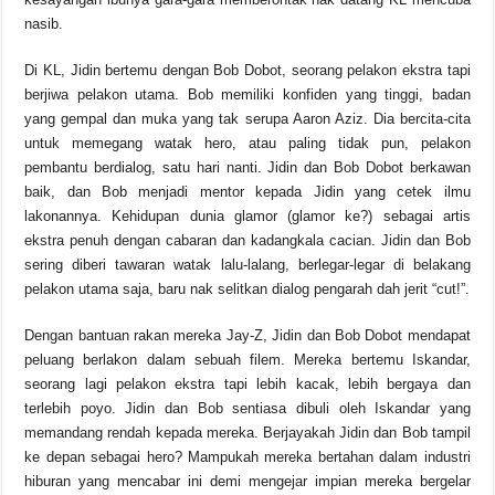
nasib.
Di KL, Jidin bertemu dengan Bob Dobot, seorang pelakon ekstra tapi
berjiwa pelakon utama. Bob memiliki konfiden yang tinggi, badan
yang gempal dan muka yang tak serupa Aaron Aziz. Dia bercita-cita
untuk memegang watak hero, atau paling tidak pun, pelakon
pembantu berdialog, satu hari nanti. Jidin dan Bob Dobot berkawan
baik, dan Bob menjadi mentor kepada Jidin yang cetek ilmu
lakonannya. Kehidupan dunia glamor (glamor ke?) sebagai artis
ekstra penuh dengan cabaran dan kadangkala cacian. Jidin dan Bob
sering diberi tawaran watak lalu-lalang, berlegar-legar di belakang
pelakon utama saja, baru nak selitkan dialog pengarah dah jerit “cut!”.
Dengan bantuan rakan mereka Jay-Z, Jidin dan Bob Dobot mendapat
peluang berlakon dalam sebuah filem. Mereka bertemu Iskandar,
seorang lagi pelakon ekstra tapi lebih kacak, lebih bergaya dan
terlebih poyo. Jidin dan Bob sentiasa dibuli oleh Iskandar yang
memandang rendah kepada mereka. Berjayakah Jidin dan Bob tampil
ke depan sebagai hero? Mampukah mereka bertahan dalam industri
hiburan yang mencabar ini demi mengejar impian mereka bergelar