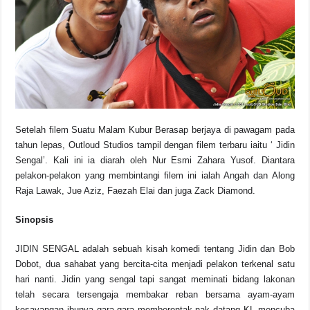
o
p
s
n
o
p
k
k
Setelah filem Suatu Malam Kubur Berasap berjaya di pawagam pada
tahun lepas, Outloud Studios tampil dengan filem terbaru iaitu ‘ Jidin
Sengal’. Kali ini ia diarah oleh Nur Esmi Zahara Yusof. Diantara
pelakon-pelakon yang membintangi filem ini ialah Angah dan Along
Raja Lawak, Jue Aziz, Faezah Elai dan juga Zack Diamond.
Sinopsis
JIDIN SENGAL adalah sebuah kisah komedi tentang Jidin dan Bob
Dobot, dua sahabat yang bercita-cita menjadi pelakon terkenal satu
hari nanti. Jidin yang sengal tapi sangat meminati bidang lakonan
telah secara tersengaja membakar reban bersama ayam-ayam
kesayangan ibunya gara-gara memberontak nak datang KL mencuba