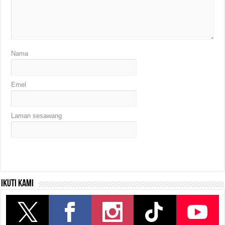
Nama
Emel
Laman sesawang
Ikuti kami