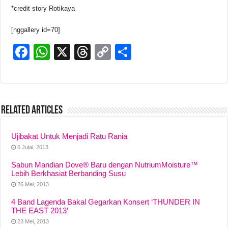
*credit story Rotikaya
[nggallery id=70]
F
W
X
T
C
S
a
h
hr
o
h
c
at
e
p
ar
e
s
a
y
e
Related Articles
b
A
d
Li
o
p
s
n
Ujibakat Untuk Menjadi Ratu Rania
o
p
k
6 Julai, 2013
k
Sabun Mandian Dove® Baru dengan NutriumMoisture™
Lebih Berkhasiat Berbanding Susu
26 Mei, 2013
4 Band Lagenda Bakal Gegarkan Konsert ‘THUNDER IN
THE EAST 2013’
23 Mei, 2013