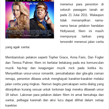
o
p
k
menemui para penonton di
k
seluruh pawagam tanah air
pada 21 Julai 2011. Walaupun
tidak menampilkan nama-
nama besar pelakon handalan
Hollywood, filem ini masih
mempunyai tarikan yang
tersendiri menerusi jalan cerita
yang agak santai.
Membariskan pelakon seperti Topher Grace, Anna Faris, Dan Fogler
dan Teresa Palmer, filem ini berlatar belakang pada era kemunculan
muzik hip-hop dan keagungan muzik rock pada ketika itu.
Menyelitkan unsur-unsur romantik, persahabatan dan gila-gila zaman
remaja, penonton dibawa untuk menghayati karakter-karakter melalui
jalan cerita yang ringkas. Namun begitu,percakapan serta dialog yang
ditonjolkan kurang sesuai untuk tontonan bagi mereka dibawah umur
18 tahun. Lakonan para pelakon dalam filem ini amat bersahaja dan
santai, pelbagai karenah dan aksi lucu dapat dilihat dalam setiap
karekter.