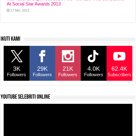
At Social Star Awards 2013
17 Mei, 2013
Ikuti kami
3K
29K
21K
4.0K
62.4K
Followers
Followers
Followers
Followers
Subscribers
YouTube selebriti online