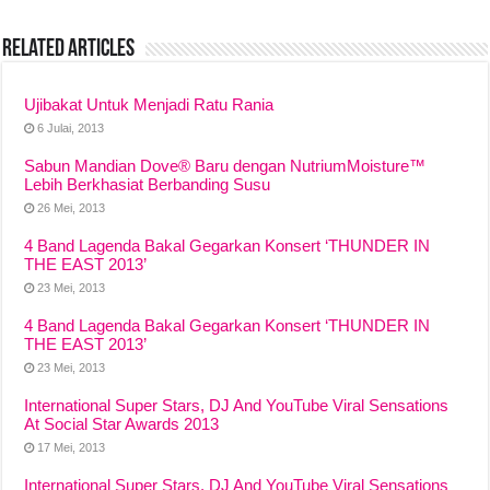
e
s
a
y
e
Related Articles
b
A
d
Li
o
p
s
n
Ujibakat Untuk Menjadi Ratu Rania
o
p
k
6 Julai, 2013
k
Sabun Mandian Dove® Baru dengan NutriumMoisture™
Lebih Berkhasiat Berbanding Susu
26 Mei, 2013
4 Band Lagenda Bakal Gegarkan Konsert ‘THUNDER IN
THE EAST 2013’
23 Mei, 2013
4 Band Lagenda Bakal Gegarkan Konsert ‘THUNDER IN
THE EAST 2013’
23 Mei, 2013
International Super Stars, DJ And YouTube Viral Sensations
At Social Star Awards 2013
17 Mei, 2013
International Super Stars, DJ And YouTube Viral Sensations