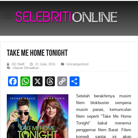
Take Me Home Tonight
SO Staff
21 Julai, 2011
Uncategorized
pada
Ulasan Dimatikan
Take
Me
F
W
X
T
C
S
Home
Tonight
a
h
hr
o
h
Setelah berakhirnya musim
c
at
e
p
ar
filem blokbuster sempena
e
s
a
y
e
musim panas, kemunculan
filem seperti “Take Me Home
b
A
d
Li
Tonight” bakal menemui
o
p
s
n
penggemar filem Barat. Filem
komedi santai ini akan