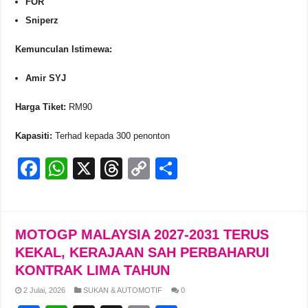
FOR
Sniperz
Kemunculan Istimewa:
Amir SYJ
Harga Tiket:
RM90
Kapasiti:
Terhad kepada 300 penonton
F
W
X
T
C
S
a
h
hr
o
h
c
at
e
p
ar
e
s
a
y
e
MOTOGP MALAYSIA 2027-2031 TERUS
b
A
d
Li
KEKAL, KERAJAAN SAH PERBAHARUI
KONTRAK LIMA TAHUN
o
p
s
n
2 Julai, 2026
SUKAN & AUTOMOTIF
0
o
p
k