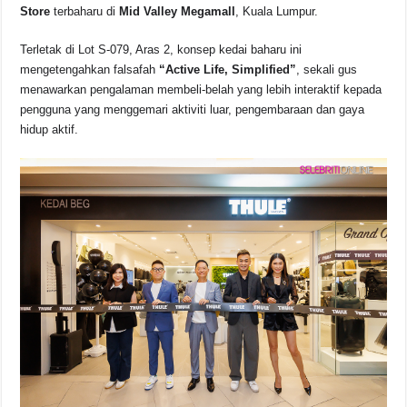
e
s
a
y
e
Store
terbaharu di
Mid Valley Megamall
, Kuala Lumpur.
b
A
d
Li
Terletak di Lot S-079, Aras 2, konsep kedai baharu ini
o
p
s
n
mengetengahkan falsafah
“Active Life, Simplified”
, sekali gus
menawarkan pengalaman membeli-belah yang lebih interaktif kepada
o
p
k
pengguna yang menggemari aktiviti luar, pengembaraan dan gaya
k
hidup aktif.