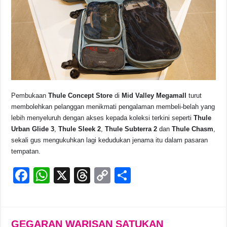
Pembukaan
Thule Concept Store
di
Mid Valley Megamall
turut
membolehkan pelanggan menikmati pengalaman membeli-belah yang
lebih menyeluruh dengan akses kepada koleksi terkini seperti
Thule
Urban Glide 3
,
Thule Sleek 2
,
Thule Subterra 2
dan
Thule Chasm
,
sekali gus mengukuhkan lagi kedudukan jenama itu dalam pasaran
tempatan.
F
W
X
T
C
S
a
h
hr
o
h
c
at
e
p
ar
e
s
a
y
e
GEGARAN WARISAN SATUKAN