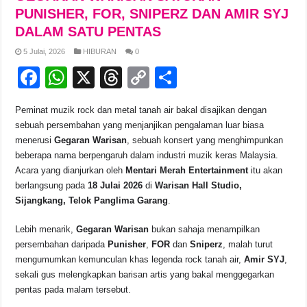
b
A
d
Li
PUNISHER, FOR, SNIPERZ DAN AMIR SYJ
DALAM SATU PENTAS
o
p
s
n
5 Julai, 2026
HIBURAN
0
o
p
k
F
W
X
T
C
S
k
a
h
hr
o
h
Peminat muzik rock dan metal tanah air bakal disajikan dengan
c
at
e
p
ar
sebuah persembahan yang menjanjikan pengalaman luar biasa
e
s
a
y
e
menerusi
Gegaran Warisan
, sebuah konsert yang menghimpunkan
beberapa nama berpengaruh dalam industri muzik keras Malaysia.
b
A
d
Li
Acara yang dianjurkan oleh
Mentari Merah Entertainment
itu akan
o
p
s
n
berlangsung pada
18 Julai 2026
di
Warisan Hall Studio,
Sijangkang, Telok Panglima Garang
.
o
p
k
k
Lebih menarik,
Gegaran Warisan
bukan sahaja menampilkan
persembahan daripada
Punisher
,
FOR
dan
Sniperz
, malah turut
mengumumkan kemunculan khas legenda rock tanah air,
Amir SYJ
,
sekali gus melengkapkan barisan artis yang bakal menggegarkan
pentas pada malam tersebut.