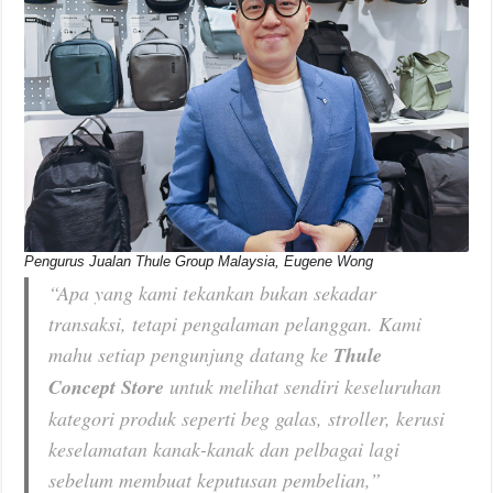
Pengurus Jualan Thule Group Malaysia, Eugene Wong
“Apa yang kami tekankan bukan sekadar
transaksi, tetapi pengalaman pelanggan. Kami
mahu setiap pengunjung datang ke
Thule
Concept Store
untuk melihat sendiri keseluruhan
kategori produk seperti beg galas, stroller, kerusi
keselamatan kanak-kanak dan pelbagai lagi
sebelum membuat keputusan pembelian,”