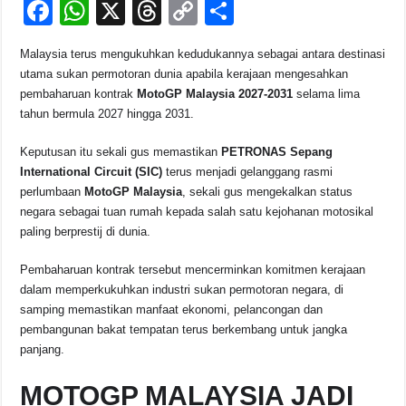
F
W
X
T
C
S
k
a
h
hr
o
h
Malaysia terus mengukuhkan kedudukannya sebagai antara destinasi
c
at
e
p
ar
utama sukan permotoran dunia apabila kerajaan mengesahkan
e
s
a
y
e
pembaharuan kontrak
MotoGP Malaysia 2027-2031
selama lima
tahun bermula 2027 hingga 2031.
b
A
d
Li
o
p
s
n
Keputusan itu sekali gus memastikan
PETRONAS Sepang
International Circuit (SIC)
terus menjadi gelanggang rasmi
o
p
k
perlumbaan
MotoGP Malaysia
, sekali gus mengekalkan status
k
negara sebagai tuan rumah kepada salah satu kejohanan motosikal
paling berprestij di dunia.
Pembaharuan kontrak tersebut mencerminkan komitmen kerajaan
dalam memperkukuhkan industri sukan permotoran negara, di
samping memastikan manfaat ekonomi, pelancongan dan
pembangunan bakat tempatan terus berkembang untuk jangka
panjang.
MOTOGP MALAYSIA JADI