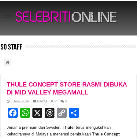
SO Staff
THULE CONCEPT STORE RASMI DIBUKA
DI MID VALLEY MEGAMALL
5 Julai, 2026
GAYA HIDUP
0
F
W
X
T
C
S
a
h
hr
o
h
Jenama premium dari Sweden,
Thule
, terus mengukuhkan
c
at
e
p
ar
kehadirannya di Malaysia menerusi pembukaan
Thule Concept