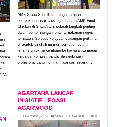
AMK Group Sdn. Bhd. mengumumkan
pembukaan rasmi cawangan baharu AMK Fried
Chicken di Shah Alam, sebuah langkah penting
dalam perkembangan jenama makanan segera
s
tempatan. Selepas kejayaan cawangan pertama
han
di Sentul, langkah ini memperkukuh usaha
oud
jenama untuk berkembang ke kawasan tumpuan
ber.
keluarga, komuniti bandar dan golongan
rogram
profesional yang inginkan hidangan segera …
rta
ai
Read More »
NGAN
AGARTANA LANCAR
INISIATIF LEGASI
AGARWOOD
11 November, 2025
SEMASA
,
GAYA HIDUP
0
AN