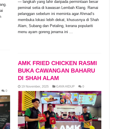
— langkah yang lahir daripada permintaan besar
ang.
peminat setia di kawasan Lembah Klang. Ramai
ai
pelanggan sebelum ini meminta agar Ahmad’s
n
membuka lokasi lebih dekat, khususnya di Shah
Alam, Subang dan Petaling, kerana populariti
menu ayam goreng jenama ini …
Read More »
AMK FRIED CHICKEN RASMI
BUKA CAWANGAN BAHARU
DI SHAH ALAM
19 November, 2025
GAYA HIDUP
0
0