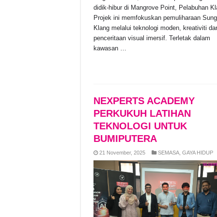
didik-hibur di Mangrove Point, Pelabuhan Kl
Projek ini memfokuskan pemuliharaan Sung
Klang melalui teknologi moden, kreativiti da
penceritaan visual imersif. Terletak dalam
kawasan …
Read More »
NEXPERTS ACADEMY
PERKUKUH LATIHAN
TEKNOLOGI UNTUK
BUMIPUTERA
21 November, 2025
SEMASA
,
GAYA HIDUP