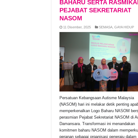
BAHARU SERTA RASMIKA
PEJABAT SEKRETARIAT
NASOM
11 Disember, 2025
SEMASA
,
GAYA HIDUP
Persatuan Kebangsaan Autisme Malaysia
(NASOM) hari ini melakar detik penting apab
memperkenalkan Logo Baharu NASOM ber
perasmian Pejabat Sekretariat NASOM di A
Damansara. Transformasi ini menandakan
komitmen baharu NASOM dalam memperk
peranan sebagai organisasi peneraju dalam