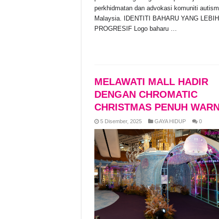
perkhidmatan dan advokasi komuniti autism
Malaysia. IDENTITI BAHARU YANG LEBIH
PROGRESIF Logo baharu …
Read More »
MELAWATI MALL HADIR
DENGAN CHROMATIC
CHRISTMAS PENUH WAR
5 Disember, 2025
GAYA HIDUP
0