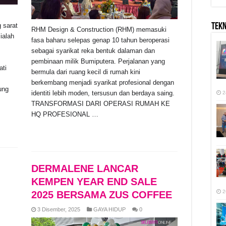
TEK
 sarat
RHM Design & Construction (RHM) memasuki
ialah
fasa baharu selepas genap 10 tahun beroperasi
sebagai syarikat reka bentuk dalaman dan
pembinaan milik Bumiputera. Perjalanan yang
ati
bermula dari ruang kecil di rumah kini
berkembang menjadi syarikat profesional dengan
ung
identiti lebih moden, tersusun dan berdaya saing.
2
TRANSFORMASI DARI OPERASI RUMAH KE
HQ PROFESIONAL …
Read More »
DERMALENE LANCAR
KEMPEN YEAR END SALE
2
2025 BERSAMA ZUS COFFEE
3 Disember, 2025
GAYA HIDUP
0