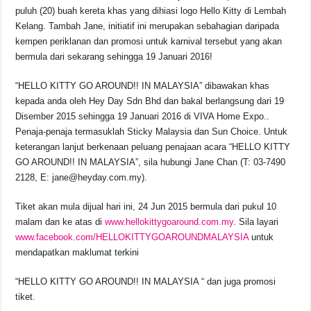
puluh (20) buah kereta khas yang dihiasi logo Hello Kitty di Lembah
Kelang. Tambah Jane, initiatif ini merupakan sebahagian daripada
kempen periklanan dan promosi untuk karnival tersebut yang akan
bermula dari sekarang sehingga 19 Januari 2016!
“HELLO KITTY GO AROUND!! IN MALAYSIA” dibawakan khas
kepada anda oleh Hey Day Sdn Bhd dan bakal berlangsung dari 19
Disember 2015 sehingga 19 Januari 2016 di VIVA Home Expo..
Penaja-penaja termasuklah Sticky Malaysia dan Sun Choice. Untuk
keterangan lanjut berkenaan peluang penajaan acara “HELLO KITTY
GO AROUND!! IN MALAYSIA”, sila hubungi Jane Chan (T: 03-7490
2128, E: jane@heyday.com.my).
Tiket akan mula dijual hari ini, 24 Jun 2015 bermula dari pukul 10
malam dan ke atas di
www.hellokittygoaround.com.my
. Sila layari
www.facebook.com/HELLOKITTYGOAROUNDMALAYSIA
untuk
mendapatkan maklumat terkini
“HELLO KITTY GO AROUND!! IN MALAYSIA “ dan juga promosi
tiket.