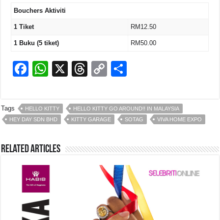
Bouchers Aktiviti
1 Tiket
RM12.50
1 Buku (5 tiket)
RM50.00
F
W
X
T
C
S
a
h
hr
o
h
c
at
e
p
ar
Tags
HELLO KITTY
HELLO KITTY GO AROUND!! IN MALAYSIA
e
s
a
y
e
HEY DAY SDN BHD
KITTY GARAGE
SOTAG
VIVA HOME EXPO
b
A
d
Li
o
p
s
n
Related Articles
o
p
k
k