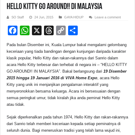
HELLO KITTY GO AROUND!! Di MALAYSIA
SO Staff
24 Jun, 2015
GAYA HIDUP
Leave a comment
F
W
X
T
C
S
a
h
hr
o
h
Pada bulan Disember ini, Kuala Lumpur bakal mengalami gelombang
c
at
e
p
ar
keceriaan yang tiada bandingan dengan kunjungan daripada karakter
e
s
a
y
e
klasik popular, Hello Kitty dan rakan-rakannya dari Sanrio dalam
acara Hello Kitty terbesar dan terhebat di negara ini – “HELLO KITTY
b
A
d
Li
GO AROUND!! IN MALAYSIA”. Bakal berlangsung dari
19 Disember
o
p
s
n
2015 hingga 19 Januari 2016
di VIVA Home Expo
, acara Hello
Kitty yang unik ini menjanjikan pengalaman interaktif yang
o
p
k
menyeronokkan bersama keluarga. Acara ini bersesuaian dengan
k
semua peringkat umur, tidak kiralah jika anda peminat Hello Kitty
atau tidak.
Sejak diperkenalkan pada tahun 1974, Hello Kitty dan rakan-rakannya
dari Sanrio telah memberi keceriaan kepada setiap peminatnya di
seluruh dunia. Bagi meneruskan tradisi yang telah lama wujud ini,