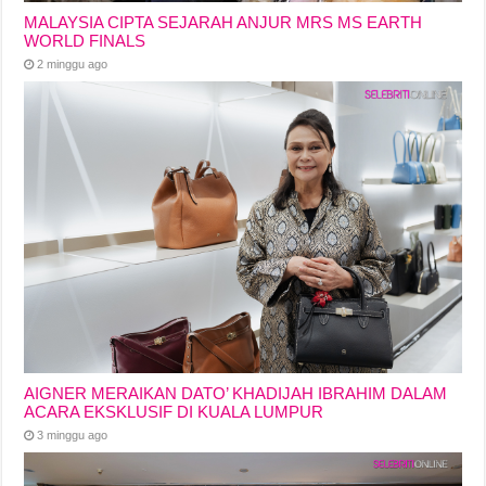
MALAYSIA CIPTA SEJARAH ANJUR MRS MS EARTH
WORLD FINALS
2 minggu ago
AIGNER MERAIKAN DATO’ KHADIJAH IBRAHIM DALAM
ACARA EKSKLUSIF DI KUALA LUMPUR
3 minggu ago