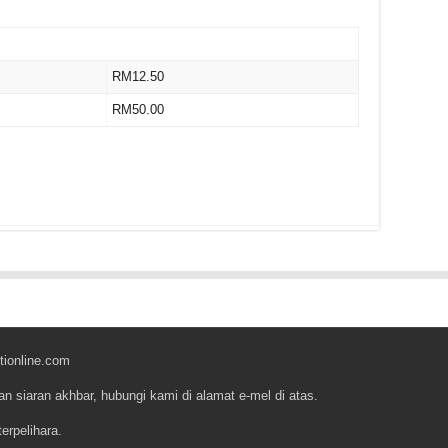
RM12.50
RM50.00
r
tionline.com
an siaran akhbar, hubungi kami di alamat e-mel di atas.
erpelihara.