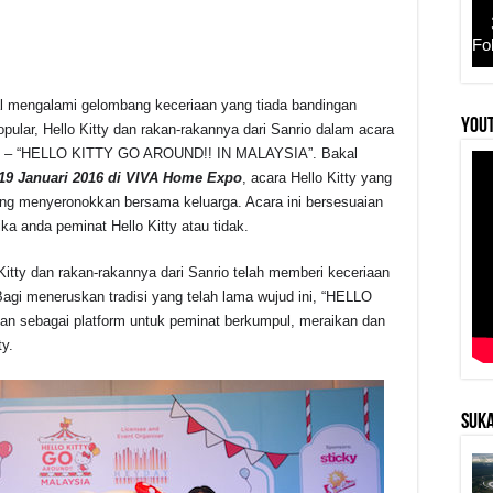
Fo
al mengalami gelombang keceriaan yang tiada bandingan
r
YouT
pular, Hello Kitty dan rakan-rakannya dari Sanrio dalam acara
ra ini – “HELLO KITTY GO AROUND!! IN MALAYSIA”. Bakal
19 Januari 2016
di VIVA Home Expo
, acara Hello Kitty yang
yang menyeronokkan bersama keluarga. Acara ini bersesuaian
ka anda peminat Hello Kitty atau tidak.
Kitty dan rakan-rakannya dari Sanrio telah memberi keceriaan
Bagi meneruskan tradisi yang telah lama wujud ini, “HELLO
sebagai platform untuk peminat berkumpul, meraikan dan
y.
SUKA