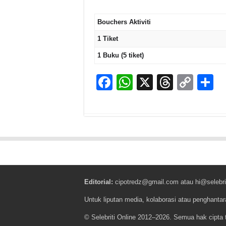
Bouchers Aktiviti
1 Tiket
1 Buku (5 tiket)
F
W
X
T
C
S
a
h
hr
o
h
c
at
e
p
a
e
s
a
y
e
b
A
d
Li
o
p
s
n
o
p
k
Editorial:
cipotredz@gmail.com
atau
hi@selebri
k
Untuk liputan media, kolaborasi atau penghantar
© Selebriti Online 2012–2026. Semua hak cipta t