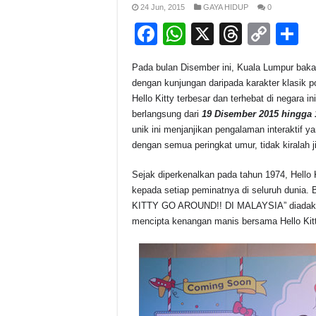
24 Jun, 2015
GAYA HIDUP
0
F
W
X
T
C
S
a
h
hr
o
h
Pada bulan Disember ini, Kuala Lumpur bak
c
at
e
p
a
dengan kunjungan daripada karakter klasik po
e
s
a
y
e
Hello Kitty terbesar dan terhebat di nega
berlangsung dari
19 Disember 2015 hingga 
b
A
d
Li
unik ini menjanjikan pengalaman interaktif 
o
p
s
n
dengan semua peringkat umur, tidak kiralah ji
o
p
k
Sejak diperkenalkan pada tahun 1974, Hello 
k
kepada setiap peminatnya di seluruh dunia. 
KITTY GO AROUND!! DI MALAYSIA” diadakan 
mencipta kenangan manis bersama Hello Kitt