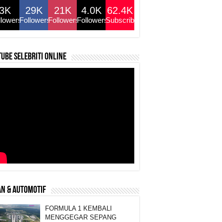
3K
29K
21K
4.0K
62.4K
llowers
Followers
Followers
Followers
Subscribers
ube selebriti online
N & AUTOMOTIF
FORMULA 1 KEMBALI
MENGGEGAR SEPANG