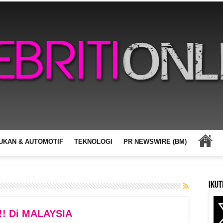
UKAN & AUTOMOTIF
TEKNOLOGI
PR NEWSWIRE (BM)
Ikut
! Di MALAYSIA