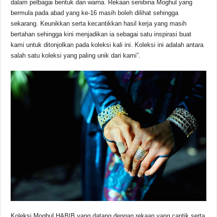
dalam pelbagai bentuk dan warna. Rekaan senibina Moghul yang
bermula pada abad yang ke-16 masih boleh dilihat sehingga
sekarang. Keunikkan serta kecantikkan hasil kerja yang masih
bertahan sehingga kini menjadikan ia sebagai satu inspirasi buat
kami untuk ditonjolkan pada koleksi kali ini. Koleksi ini adalah antara
salah satu koleksi yang paling unik dari kami”.
Koleksi Moghul HABIB yang datang dengan rekaan yang cantik serta