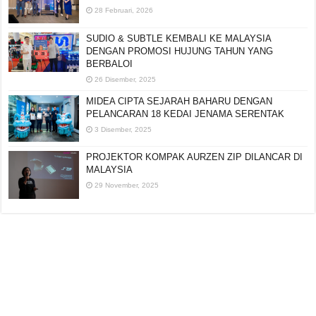
28 Februari, 2026
SUDIO & SUBTLE KEMBALI KE MALAYSIA
DENGAN PROMOSI HUJUNG TAHUN YANG
BERBALOI
26 Disember, 2025
MIDEA CIPTA SEJARAH BAHARU DENGAN
PELANCARAN 18 KEDAI JENAMA SERENTAK
3 Disember, 2025
PROJEKTOR KOMPAK AURZEN ZIP DILANCAR DI
MALAYSIA
29 November, 2025
Editorial:
cipotredz@gmail.com
atau
hi@selebritionline.com
Untuk liputan media, kolaborasi atau penghantaran siaran akhbar, hubungi