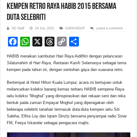
Kempen Retro Raya HABIB 2015 Bersama
Duta Selebriti
SO Staff
19 Jun, 2015
GAYA HIDUP
Leave a comment
F
W
X
T
C
S
a
h
hr
o
h
HABIB meraikan sambutan Hari Raya Aidilfitri dengan pelancaran
c
at
e
p
ar
Silaturrahim di Hari Raya, Rantaian Kasih Selamanya
sebagai tema
e
s
a
y
e
kempen pada tahun ini, dengan sentuhan gaya dan suasana retro.
b
A
d
Li
Bertempat di Hotel Hilton Kuala Lumpur, acara ini bertujuan untuk
o
p
s
n
melancarkan koleksi barang kemas terbaru HABIB sempena Raya
iaitu koleksi “Moghul” yang diinspirasikan dari rekaan seni dan reka
o
p
k
bentuk pada zaman Empayar Moghul yang diperagakan oleh
k
beberapa selebriti tanahair termasuk duta-duta kempen iaitu Siti
Saleha, Elfira Loy dan Iqram Dinzly bersama penyampai radio Sinar
FM, Feeya Iskandar sebagai pengacara majlis.