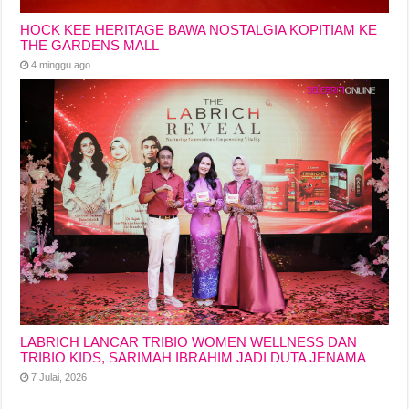
HOCK KEE HERITAGE BAWA NOSTALGIA KOPITIAM KE
THE GARDENS MALL
4 minggu ago
LABRICH LANCAR TRIBIO WOMEN WELLNESS DAN
TRIBIO KIDS, SARIMAH IBRAHIM JADI DUTA JENAMA
7 Julai, 2026