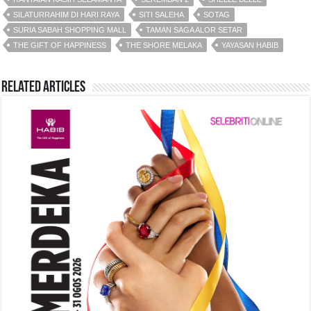
k
SILATURRAHIM DI HARI RAYA
SITI SALEHA
SOTAG
SURIA SABAH SHOPPING MALL
TAMAN SAGA ALOR SETAR
THE GIFT OF HAPPINESS
THE SHORE MELAKA
YAYASAN HABIB
Related Articles