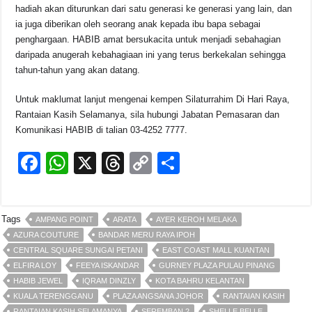
hadiah akan diturunkan dari satu generasi ke generasi yang lain, dan
ia juga diberikan oleh seorang anak kepada ibu bapa sebagai
penghargaan. HABIB amat bersukacita untuk menjadi sebahagian
daripada anugerah kebahagiaan ini yang terus berkekalan sehingga
tahun-tahun yang akan datang.
Untuk maklumat lanjut mengenai kempen Silaturrahim Di Hari Raya,
Rantaian Kasih Selamanya, sila hubungi Jabatan Pemasaran dan
Komunikasi HABIB di talian 03-4252 7777.
F
W
X
T
C
S
a
h
hr
o
h
c
at
e
p
ar
Tags
AMPANG POINT
ARATA
AYER KEROH MELAKA
e
s
a
y
e
AZURA COUTURE
BANDAR MERU RAYA IPOH
b
A
d
Li
CENTRAL SQUARE SUNGAI PETANI
EAST COAST MALL KUANTAN
ELFIRA LOY
FEEYA ISKANDAR
GURNEY PLAZA PULAU PINANG
o
p
s
n
HABIB JEWEL
IQRAM DINZLY
KOTA BAHRU KELANTAN
o
p
k
KUALA TERENGGANU
PLAZA ANGSANA JOHOR
RANTAIAN KASIH
RANTAIAN KASIH SELAMANYA
SEREMBAN 2
SHELLE BELLE