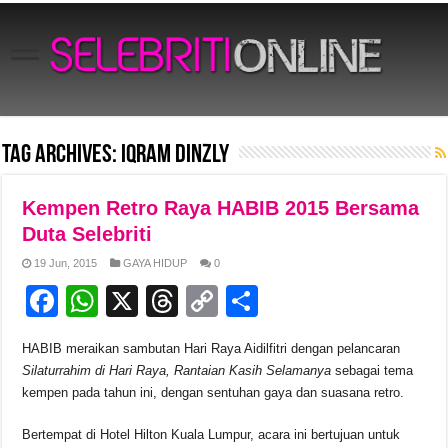
Tag Archives:
Iqram Dinzly
Kempen Retro Raya HABIB 2015 Bersama
Duta Selebriti
19 Jun, 2015
GAYA HIDUP
0
F
W
X
T
C
S
a
h
hr
o
h
HABIB meraikan sambutan Hari Raya Aidilfitri dengan pelancaran
c
at
e
p
ar
Silaturrahim di Hari Raya, Rantaian Kasih Selamanya
sebagai tema
e
s
a
y
e
kempen pada tahun ini, dengan sentuhan gaya dan suasana retro.
b
A
d
Li
Bertempat di Hotel Hilton Kuala Lumpur, acara ini bertujuan untuk