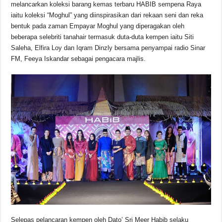
o
p
s
n
melancarkan koleksi barang kemas terbaru HABIB sempena Raya
iaitu koleksi “Moghul” yang diinspirasikan dari rekaan seni dan reka
o
p
k
bentuk pada zaman Empayar Moghul yang diperagakan oleh
k
beberapa selebriti tanahair termasuk duta-duta kempen iaitu Siti
Saleha, Elfira Loy dan Iqram Dinzly bersama penyampai radio Sinar
FM, Feeya Iskandar sebagai pengacara majlis.
Selepas pelancaran kempen oleh Dato’ Sri Meer Habib selaku