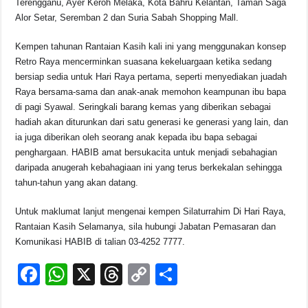
Terengganu, Ayer Keroh Melaka, Kota Bahru Kelantan, Taman Saga
Alor Setar, Seremban 2 dan Suria Sabah Shopping Mall.
Kempen tahunan Rantaian Kasih kali ini yang menggunakan konsep
Retro Raya mencerminkan suasana kekeluargaan ketika sedang
bersiap sedia untuk Hari Raya pertama, seperti menyediakan juadah
Raya bersama-sama dan anak-anak memohon keampunan ibu bapa
di pagi Syawal. Seringkali barang kemas yang diberikan sebagai
hadiah akan diturunkan dari satu generasi ke generasi yang lain, dan
ia juga diberikan oleh seorang anak kepada ibu bapa sebagai
penghargaan. HABIB amat bersukacita untuk menjadi sebahagian
daripada anugerah kebahagiaan ini yang terus berkekalan sehingga
tahun-tahun yang akan datang.
Untuk maklumat lanjut mengenai kempen Silaturrahim Di Hari Raya,
Rantaian Kasih Selamanya, sila hubungi Jabatan Pemasaran dan
Komunikasi HABIB di talian 03-4252 7777.
F
W
X
T
C
S
a
h
hr
o
h