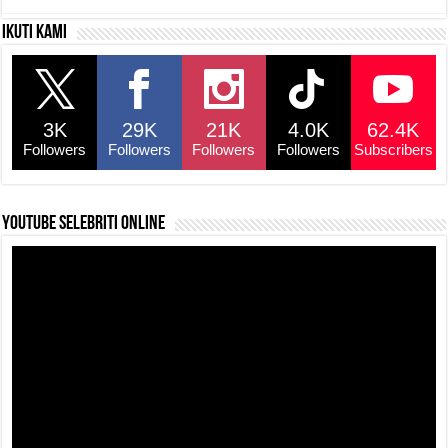
c
at
e
p
ar
Ikuti kami
e
s
a
y
e
b
A
d
Li
o
p
s
n
3K
29K
21K
4.0K
62.4K
o
p
k
Followers
Followers
Followers
Followers
Subscribers
k
YouTube selebriti online