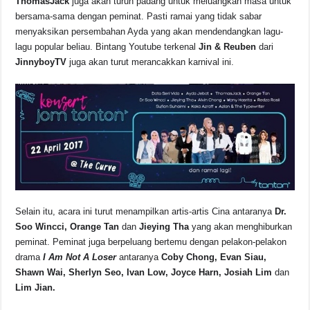
ThomasJack
juga akan turun padang untuk meluangkan masa untuk
bersama-sama dengan peminat. Pasti ramai yang tidak sabar
menyaksikan persembahan Ayda yang akan mendendangkan lagu-
lagu popular beliau. Bintang Youtube terkenal
Jin & Reuben
dari
JinnyboyTV
juga akan turut merancakkan karnival ini.
Selain itu, acara ini turut menampilkan artis-artis Cina antaranya
Dr.
Soo Wincci, Orange Tan
dan
Jieying Tha
yang akan menghiburkan
peminat. Peminat juga berpeluang bertemu dengan pelakon-pelakon
drama
I Am Not A Loser
antaranya
Coby Chong, Evan Siau,
Shawn Wai, Sherlyn Seo, Ivan Low, Joyce Harn, Josiah Lim
dan
Lim Jian.