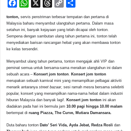
F
W
X
T
C
S
a
h
hr
o
h
tonton,
servis penstriman terbesar tempatan dan pertama di
c
at
e
p
ar
Malaysia baharu menyambut ulangtahun pertama. Dalam masa
e
s
a
y
e
setahun ini, banyak kejayaan yang telah dicapai oleh tonton.
Sempena dengan sambutan ulang tahun pertama ini, tonton telah
b
A
d
Li
menyediakan barisan rancangan hebat yang akan membawa tonton
o
p
s
n
ke kelas tersendiri.
o
p
k
Menyambut ulang tahun pertama, tonton mengajak ahli VIP dan
k
peminat semua untuk bersama-sama meraikan ulangtahun ini dalam
sebuah acara –
Konsert jom tonton
.
Konsert jom tonton
merupakan sebuah karnival mini yang menampilkan pelbagai aktiviti
menarik antaranya
street bazaar
, sesi ramah mesra bersama selebriti
popular, konsert yang menampilkan nama-nama hebat dalam industri
hiburan Malaysia dan banyak lagi!.
Konsert jom tonton
ini akan
diadakan pada hari ini bermula jam
10.00 pagi hingga 10.00 malam
bertempat di
ruang
Piazza, The Curve, Mutiara Damansara.
Duta baharu tonton
Dato’ Seri Vida, Ayda Jebat, Redza Rosli
dan