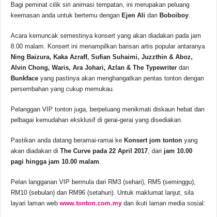
Bagi peminat cilik siri animasi tempatan, ini merupakan peluang
keemasan anda untuk bertemu dengan
Ejen Ali
dan
Boboiboy
.
Acara kemuncak semestinya konsert yang akan diadakan pada jam
8.00 malam. Konsert ini menampilkan barisan artis popular antaranya
Ning Baizura, Kaka Azraff, Sufian Suhaimi, Juzzthin & Aboz,
Alvin Chong, Waris, Ara Johari, Azlan & The Typewriter
dan
Bunkface
yang pastinya akan menghangatkan pentas tonton dengan
persembahan yang cukup memukau.
Pelanggan VIP tonton juga, berpeluang menikmati diskaun hebat dan
pelbagai kemudahan eksklusif di gerai-gerai yang disediakan.
Pastikan anda datang beramai-ramai ke
Konsert jom tonton
yang
akan diadakan di
The Curve pada 22 April 2017
, dari
jam 10.00
pagi hingga jam 10.00 malam
.
Pelan langganan VIP bermula dari RM3 (sehari), RM5 (seminggu),
RM10 (sebulan) dan RM96 (setahun). Untuk maklumat lanjut, sila
layari laman web
www.tonton.com.my
dan ikuti laman media sosial: