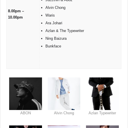
Alvin Chong
8.00pm –
Waris
10.00pm
Ara Johari
Azlan & The Typewriter
Ning Baizura
Bunkface
ABON
Alvin Chong
Azlan Typewriter