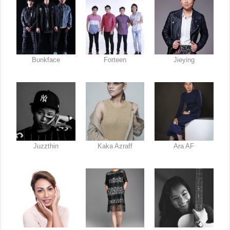
Bunkface
Forteen
Jieying
Juzzthin
Kaka Azraff
Ara AF