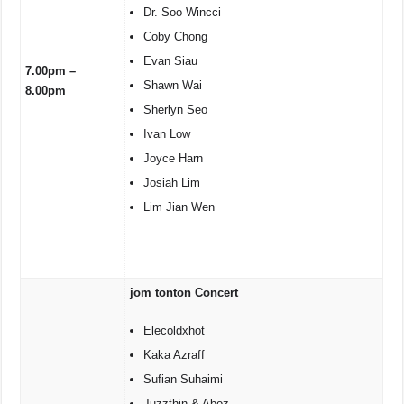
Dr. Soo Wincci
Coby Chong
Evan Siau
7.00pm –
Shawn Wai
8.00pm
Sherlyn Seo
Ivan Low
Joyce Harn
Josiah Lim
Lim Jian Wen
jom tonton Concert
Elecoldxhot
Kaka Azraff
Sufian Suhaimi
Juzzthin & Aboz