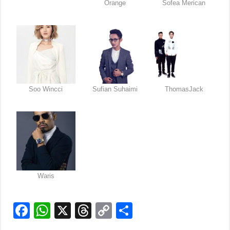
Orange
Sofea Merican
Soo Wincci
Sufian Suhaimi
ThomasJack
Waris
F
W
X
T
C
S
a
h
hr
o
h