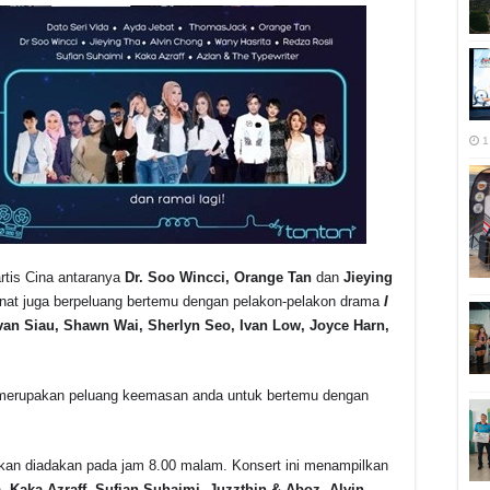
1
-artis Cina antaranya
Dr. Soo Wincci, Orange Tan
dan
Jieying
at juga berpeluang bertemu dengan pelakon-pelakon drama
I
an Siau, Shawn Wai, Sherlyn Seo, Ivan Low, Joyce Harn,
ini merupakan peluang keemasan anda untuk bertemu dengan
an diadakan pada jam 8.00 malam. Konsert ini menampilkan
, Kaka Azraff, Sufian Suhaimi, Juzzthin & Aboz, Alvin