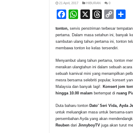
21 April, 2017
HIBURAN
0
F
W
X
T
C
S
a
h
hr
o
h
tonton,
servis penstriman terbesar tempata
c
at
e
p
a
pertama. Dalam masa setahun ini, banyak ke
e
s
a
y
e
sambutan ulang tahun pertama ini, tonton t
membawa tonton ke kelas tersendiri.
b
A
d
Li
o
p
s
n
Menyambut ulang tahun pertama, tonton me
meraikan ulangtahun ini dalam sebuah acara
o
p
k
sebuah karnival mini yang menampilkan pelba
k
mesra bersama selebriti popular, konsert y
Malaysia dan banyak lagi!.
Konsert jom ton
hingga 10.00 malam
bertempat di
ruang
Pi
Duta baharu tonton
Dato’ Seri Vida, Ayda J
untuk meluangkan masa untuk bersama-sama
persembahan Ayda yang akan mendendangkan 
Reuben
dari
JinnyboyTV
juga akan turut me