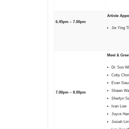
Artiste App
6.45pm – 7.00pm
Jie Ying 
Meet & Greet
Dr. Soo W
Coby Cho
Evan Siau
Shawn Wa
7.00pm – 8.00pm
Sherlyn S
Ivan Low
Joyce Har
Josiah Li