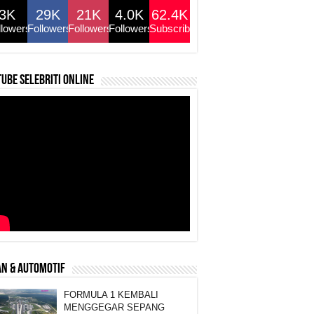
3K
29K
21K
4.0K
62.4K
llowers
Followers
Followers
Followers
Subscribers
ube selebriti online
N & AUTOMOTIF
FORMULA 1 KEMBALI
MENGGEGAR SEPANG