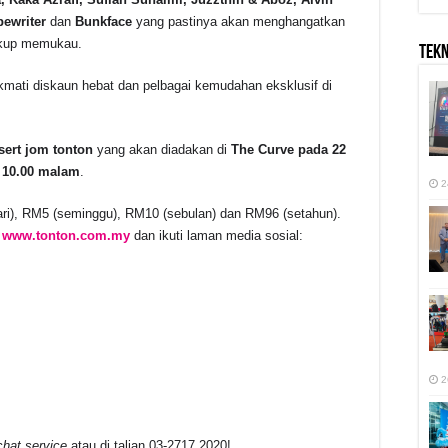
pewriter
dan
Bunkface
yang pastinya akan menghangatkan
ukup memukau.
TEK
kmati diskaun hebat dan pelbagai kemudahan eksklusif di
ert jom tonton
yang akan diadakan di
The Curve pada 22
m 10.00 malam
.
2
ri), RM5 (seminggu), RM10 (sebulan) dan RM96 (setahun).
b
www.tonton.com.my
dan ikuti laman media sosial:
2
hat service
atau di talian 03-2717 2020!