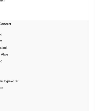
Wen
Concert
ot
ff
haimi
& Aboz
ng
he Typewriter
ura