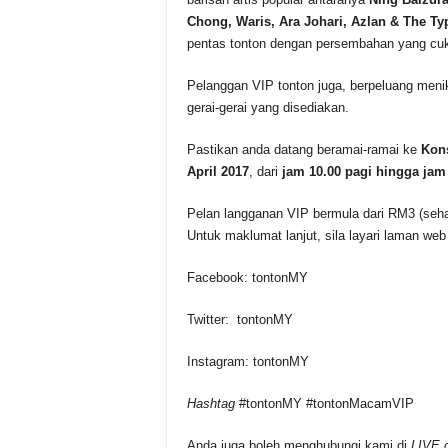
Chong, Waris, Ara Johari, Azlan & The Ty
pentas tonton dengan persembahan yang c
Pelanggan VIP tonton juga, berpeluang meni
gerai-gerai yang disediakan.
Pastikan anda datang beramai-ramai ke
Kons
April 2017
, dari
jam 10.00 pagi hingga ja
Pelan langganan VIP bermula dari RM3 (seha
Untuk maklumat lanjut, sila layari laman we
Facebook: tontonMY
Twitter: tontonMY
Instagram: tontonMY
Hashtag
#tontonMY #tontonMacamVIP
Anda juga boleh menghubungi kami di
LIVE c