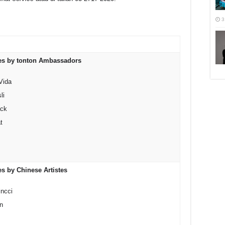
3
es by tonton Ambassadors
Vida
li
ck
t
s by Chinese Artistes
incci
n