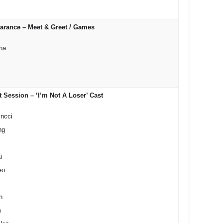
earance – Meet & Greet / Games
Tha
 Session – ‘I’m Not A Loser’ Cast
incci
ng
i
eo
n
m