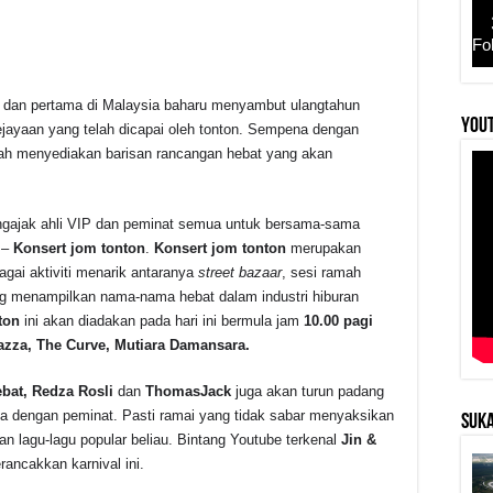
Fo
n dan pertama di Malaysia baharu menyambut ulangtahun
r
YouT
jayaan yang telah dicapai oleh tonton. Sempena dengan
elah menyediakan barisan rancangan hebat yang akan
ngajak ahli VIP dan peminat semua untuk bersama-sama
 –
Konsert jom tonton
.
Konsert jom tonton
merupakan
gai aktiviti menarik antaranya
street bazaar
, sesi ramah
ang menampilkan nama-nama hebat dalam industri hiburan
ton
ini akan diadakan pada hari ini bermula jam
10.00 pagi
azza, The Curve, Mutiara Damansara.
ebat, Redza Rosli
dan
ThomasJack
juga akan turun padang
 dengan peminat. Pasti ramai yang tidak sabar menyaksikan
SUKA
lagu-lagu popular beliau. Bintang Youtube terkenal
Jin &
rancakkan karnival ini.