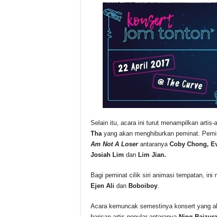
Selain itu, acara ini turut menampilkan artis
Tha
yang akan menghiburkan peminat. Pemin
Am Not A Loser
antaranya
Coby Chong, Ev
Josiah Lim
dan
Lim Jian.
Bagi peminat cilik siri animasi tempatan, 
Ejen Ali
dan
Boboiboy
.
Acara kemuncak semestinya konsert yang ak
barisan artis popular antaranya
Ning Baizura