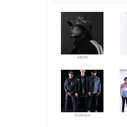
ABON
Bunkface