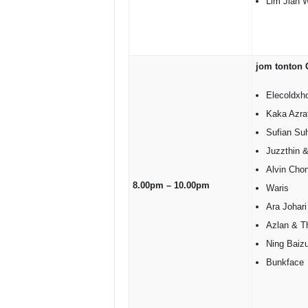
Lim Jian 
jom tonton 
Elecoldxh
Kaka Azra
Sufian Su
Juzzthin 
Alvin Cho
8.00pm – 10.00pm
Waris
Ara Johari
Azlan & T
Ning Baiz
Bunkface