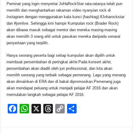
Peminat yang ingin menyertai JoHaRockStar rata-ratanya telah pun
memilih dan menghantarkan rakaman video nyanyian rock di
Instagram
dengan menggunakan kata kunci (hashtag) #Joharockstar
dan #jomlive. Sehingga kini hampir Kumpulan rock (Brader Rock)
akan dibawa masuk sebagai mentor dan mereka masing-masing
akan memilih 3 orang ahli untuk pasukan mereka daripada senarai
penyertaan yang terpilih.
Hanya seorang peserta bagi setiap kumpulan akan dipilih untuk
membuat persembahan di peringkat akhir.Pada konsert akhir,
persembahan akan diadili oleh juri professional, dan kita akan
memilih seorang yang terbaik sebagai pemenang. Lagu yang menang
akan dimainkan di ERA dan di bakal dipromosikan.Pemenang juga
akan mendapat peluang untuk menjadi pelajar AF 2016 dan akan
memulakan langkah sebagai pelajar AF 2016.
F
W
X
T
C
S
a
h
hr
o
h
c
at
e
p
ar