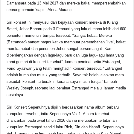
o
p
s
n
Damansara pada 13 Mei 2017 dan mereka bakal mempersembahkan
seorang pemain ‘sapir’, Alena Murang.
o
p
k
k
Siri konsert ini menyusul dari kejayaan konsert mereka di Kilang
Bateri, Johor Baharu pada 3 Februari yang lalu di mana lebih dari 600
penonton memenuhi tempat tersebut. “Sangat hebat. Mereka
(Estranged) sangat bagus ketika membuat persembahan ‘live’, bakat
mereka hebat dan penonton Johor sangat bersemangat. Kami
diperdengarkan dengan lagu-lagu baru dan juga lagu-lagu lama yang
kami gemari di konsert tersebut”, komen peminat setia Estranged,
Farid Syazwan yang telah menghadiri konsert tersebut. “Estranged
adalah kumpulan muzik yang terbaik. Saya tak boleh lelapkan mata
sesudah konsert itu berakhir kerana saya masih teruja,” tambah
Wesley Joseph,seorang lagi peminat Estranged melalui laman media
sosialnya.
Siri Konsert Sepenuhnya dipilih berdasarkan nama album terbaru
kumpulan tersebut, iaitu Sepenuhnya Vol 1. Album tersebut
dilancarkan pada awal tahun 2016 dan ia merupakan terbitan ahli
kumpulan Estranged sendiri iaitu Rich, Din dan Hanafi. Sepenuhnya
Vol. 1 memuatkan lima buah lagu, antaranya Inginkan Kau, Seperti