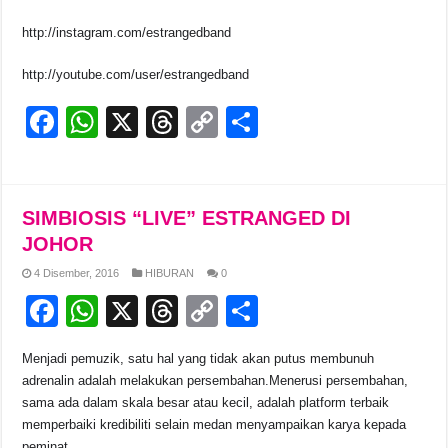
http://instagram.com/estrangedband
http://youtube.com/user/estrangedband
F
W
X
T
C
S
a
h
hr
o
h
c
at
e
p
ar
e
s
a
y
e
SIMBIOSIS “LIVE” ESTRANGED DI
b
A
d
Li
JOHOR
o
p
s
n
4 Disember, 2016
HIBURAN
0
F
W
X
T
C
S
o
p
k
a
h
hr
o
h
k
Menjadi pemuzik, satu hal yang tidak akan putus membunuh
c
at
e
p
ar
adrenalin adalah melakukan persembahan.Menerusi persembahan,
e
s
a
y
e
sama ada dalam skala besar atau kecil, adalah platform terbaik
memperbaiki kredibiliti selain medan menyampaikan karya kepada
b
A
d
Li
peminat.