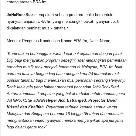
corong stesen ERA fm.
o
p
s
n
JoHaRockStar
merupakan sebuah program realiti berbentuk
o
p
k
nyanyian anjuran ERA fm yang mencungkil bakat nyanyian
rock
k
dikalangan peminat muzik tanahair.
Menurut Pengurus Kandungan Kanan ERA fm, Nazri Noran,
“Kami cukup berbangga kerana dapat bekerjasaman dengan pihak
Digi bagi menjayakan program sebegini. Memandangkan permintaan
terhadap muzik rock menjadi fenomena di Malaysia, ERA fm buat
pertama kalinya berganding bahu dengan lima (5) kumpulan rock
popular tanahair bagi meneruskan misi pencarian seorang Penyanyi
Rock Malaysia yang baharu menerusi pencarian JoHaRockStar!
Antara kumpulan-kumpulan yang bakal terbabit untuk mencari juara
JoHaRockStar adalah
Hyper Act, Estranged, Projector Band,
Kristal dan Khalifah
. Peyertaan terbuka kepada semua warga
Malaysia dan Singapore berumur 18 hingga 35 tahun dan mestilah
menghantarkan video nyanyian mereka menyanyikan apa jua jenis
lagu dalam genre rock”