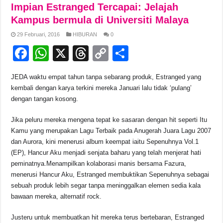
e
s
a
y
e
Impian Estranged Tercapai: Jelajah
b
A
d
Li
Kampus bermula di Universiti Malaya
o
p
s
n
29 Februari, 2016
HIBURAN
0
F
W
X
T
C
S
o
p
k
a
h
hr
o
h
k
JEDA waktu empat tahun tanpa sebarang produk, Estranged yang
c
at
e
p
ar
kembali dengan karya terkini mereka Januari lalu tidak ‘pulang’
e
s
a
y
e
dengan tangan kosong.
b
A
d
Li
Jika peluru mereka mengena tepat ke sasaran dengan hit seperti Itu
o
p
s
n
Kamu yang merupakan Lagu Terbaik pada Anugerah Juara Lagu 2007
dan Aurora, kini menerusi album keempat iaitu Sepenuhnya Vol.1
o
p
k
(EP), Hancur Aku menjadi senjata baharu yang telah menjerat hati
k
peminatnya.
Menampilkan kolaborasi manis bersama Fazura,
menerusi Hancur Aku, Estranged membuktikan Sepenuhnya sebagai
sebuah produk lebih segar tanpa meninggalkan elemen sedia kala
bawaan mereka, alternatif rock.
Justeru untuk membuatkan hit mereka terus bertebaran, Estranged