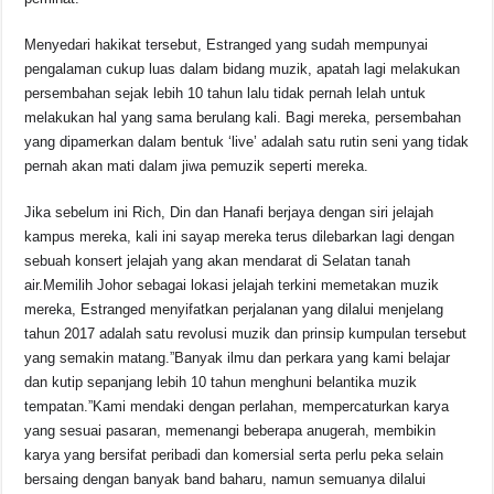
o
p
s
n
Menyedari hakikat tersebut, Estranged yang sudah mempunyai
o
p
k
pengalaman cukup luas dalam bidang muzik, apatah lagi melakukan
k
persembahan sejak lebih 10 tahun lalu tidak pernah lelah untuk
melakukan hal yang sama berulang kali. Bagi mereka, persembahan
yang dipamerkan dalam bentuk ‘live’ adalah satu rutin seni yang tidak
pernah akan mati dalam jiwa pemuzik seperti mereka.
Jika sebelum ini Rich, Din dan Hanafi berjaya dengan siri jelajah
kampus mereka, kali ini sayap mereka terus dilebarkan lagi dengan
sebuah konsert jelajah yang akan mendarat di Selatan tanah
air.Memilih Johor sebagai lokasi jelajah terkini memetakan muzik
mereka, Estranged menyifatkan perjalanan yang dilalui menjelang
tahun 2017 adalah satu revolusi muzik dan prinsip kumpulan tersebut
yang semakin matang.”Banyak ilmu dan perkara yang kami belajar
dan kutip sepanjang lebih 10 tahun menghuni belantika muzik
tempatan.”Kami mendaki dengan perlahan, mempercaturkan karya
yang sesuai pasaran, memenangi beberapa anugerah, membikin
karya yang bersifat peribadi dan komersial serta perlu peka selain
bersaing dengan banyak band baharu, namun semuanya dilalui