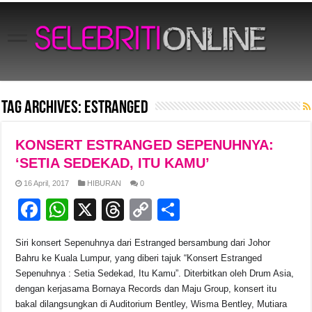
Tag Archives:
Estranged
KONSERT ESTRANGED SEPENUHNYA:
‘SETIA SEDEKAD, ITU KAMU’
16 April, 2017
HIBURAN
0
F
W
X
T
C
S
a
h
hr
o
h
Siri konsert Sepenuhnya dari Estranged bersambung dari Johor
c
at
e
p
ar
Bahru ke Kuala Lumpur, yang diberi tajuk “Konsert Estranged
e
s
a
y
e
Sepenuhnya : Setia Sedekad, Itu Kamu”. Diterbitkan oleh Drum Asia,
dengan kerjasama Bornaya Records dan Maju Group, konsert itu
b
A
d
Li
bakal dilangsungkan di Auditorium Bentley, Wisma Bentley, Mutiara