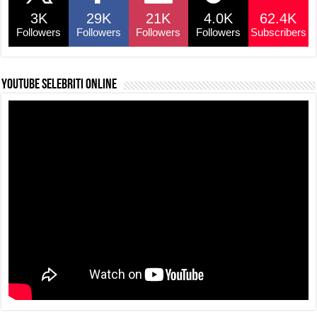
o
p
s
n
3K
29K
21K
4.0K
62.4K
o
p
k
Followers
Followers
Followers
Followers
Subscribers
k
YouTube selebriti online