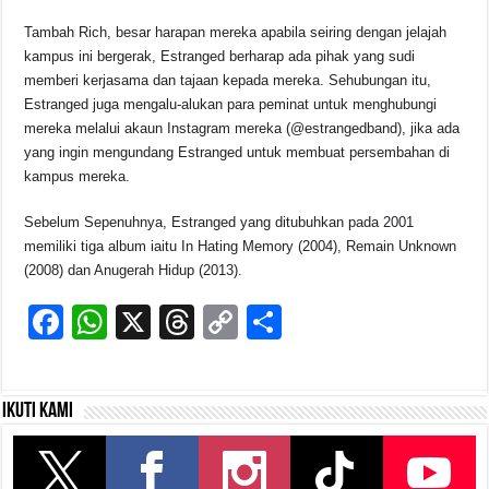
Tambah Rich, besar harapan mereka apabila seiring dengan jelajah
kampus ini bergerak, Estranged berharap ada pihak yang sudi
memberi kerjasama dan tajaan kepada mereka.
Sehubungan itu,
Estranged juga mengalu-alukan para peminat untuk menghubungi
mereka melalui akaun Instagram mereka (@estrangedband), jika ada
yang ingin mengundang Estranged untuk membuat persembahan di
kampus mereka.
Sebelum Sepenuhnya, Estranged yang ditubuhkan pada 2001
memiliki tiga album iaitu In Hating Memory (2004), Remain Unknown
(2008) dan Anugerah Hidup (2013).
F
W
X
T
C
S
a
h
hr
o
h
c
at
e
p
ar
Ikuti kami
e
s
a
y
e
b
A
d
Li