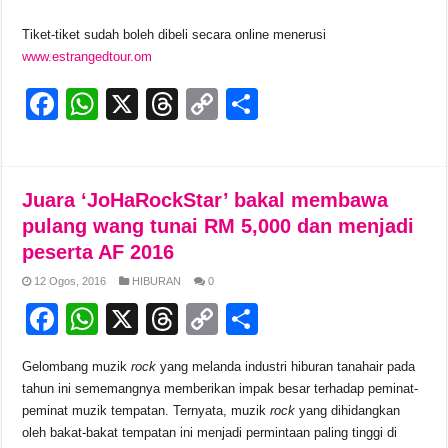
Tiket-tiket sudah boleh dibeli secara online menerusi
www.estrangedtour.om
F
W
X
T
C
S
a
h
hr
o
h
c
at
e
p
ar
e
s
a
y
e
Juara ‘JoHaRockStar’ bakal membawa
b
A
d
Li
pulang wang tunai RM 5,000 dan menjadi
peserta AF 2016
o
p
s
n
12 Ogos, 2016
HIBURAN
0
o
p
k
F
W
X
T
C
S
k
a
h
hr
o
h
Gelombang muzik
rock
yang melanda industri hiburan tanahair pada
c
at
e
p
ar
tahun ini sememangnya memberikan impak besar terhadap peminat-
e
s
a
y
e
peminat muzik tempatan. Ternyata, muzik
rock
yang dihidangkan
oleh bakat-bakat tempatan ini menjadi permintaan paling tinggi di
b
A
d
Li