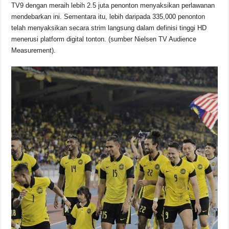
o
p
s
n
TV9 dengan meraih lebih 2.5 juta penonton menyaksikan perlawanan
mendebarkan ini. Sementara itu, lebih daripada 335,000 penonton
o
p
k
telah menyaksikan secara strim langsung dalam definisi tinggi HD
k
menerusi platform digital tonton. (sumber Nielsen TV Audience
Measurement).