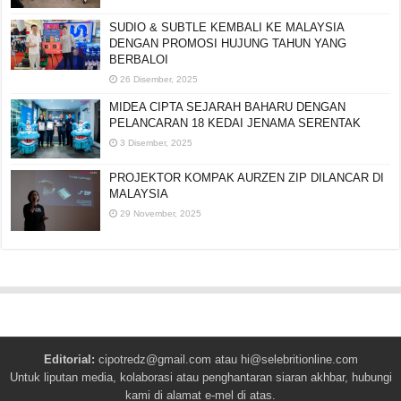
SUDIO & SUBTLE KEMBALI KE MALAYSIA
DENGAN PROMOSI HUJUNG TAHUN YANG
BERBALOI
26 Disember, 2025
MIDEA CIPTA SEJARAH BAHARU DENGAN
PELANCARAN 18 KEDAI JENAMA SERENTAK
3 Disember, 2025
PROJEKTOR KOMPAK AURZEN ZIP DILANCAR DI
MALAYSIA
29 November, 2025
Editorial:
cipotredz@gmail.com
atau
hi@selebritionline.com
Untuk liputan media, kolaborasi atau penghantaran siaran akhbar, hubungi
kami di alamat e-mel di atas.