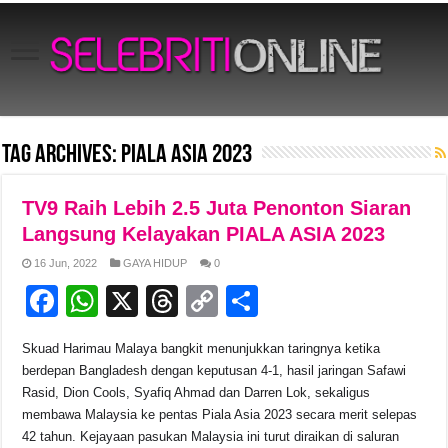
Tag Archives:
Piala Asia 2023
TV9 Raih Lebih 2.5 Juta Penonton Siaran
Langsung Kelayakan PIALA ASIA 2023
16 Jun, 2022
GAYA HIDUP
0
F
W
X
T
C
S
a
h
hr
o
h
Skuad Harimau Malaya bangkit menunjukkan taringnya ketika
c
at
e
p
ar
berdepan Bangladesh dengan keputusan 4-1, hasil jaringan Safawi
e
s
a
y
e
Rasid, Dion Cools, Syafiq Ahmad dan Darren Lok, sekaligus
membawa Malaysia ke pentas Piala Asia 2023 secara merit selepas
b
A
d
Li
42 tahun. Kejayaan pasukan Malaysia ini turut diraikan di saluran