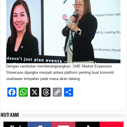
Dengan sambutan memberangsangkan, SME Market Expansion
Showcase dijangka menjadi antara platform penting buat komuniti
usahawan tempatan pada masa akan datang.
F
W
X
T
C
S
a
h
hr
o
h
c
at
e
p
ar
Ikuti kami
e
s
a
y
e