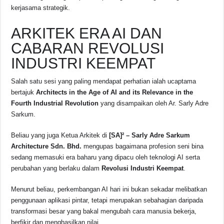
kerjasama strategik.
ARKITEK ERA AI DAN
CABARAN REVOLUSI
INDUSTRI KEEMPAT
Salah satu sesi yang paling mendapat perhatian ialah ucaptama
bertajuk
Architects in the Age of AI and its Relevance in the
Fourth Industrial Revolution
yang disampaikan oleh
Ar. Sarly Adre
Sarkum
.
Beliau yang juga Ketua Arkitek di
[SA]² – Sarly Adre Sarkum
Architecture Sdn. Bhd.
mengupas bagaimana profesion seni bina
sedang memasuki era baharu yang dipacu oleh teknologi AI serta
perubahan yang berlaku dalam
Revolusi Industri Keempat
.
Menurut beliau, perkembangan AI hari ini bukan sekadar melibatkan
penggunaan aplikasi pintar, tetapi merupakan sebahagian daripada
transformasi besar yang bakal mengubah cara manusia bekerja,
berfikir dan menghasilkan nilai.