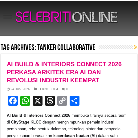
Tag Archives:
Tanker Collaborative
AI BUILD & INTERIORS CONNECT 2026
PERKASA ARKITEK ERA AI DAN
REVOLUSI INDUSTRI KEEMPAT
24 Jun, 2026
TEKNOLOGI
0
F
W
X
T
C
S
a
h
hr
o
h
AI Build & Interiors Connect 2026
membuka tirainya secara rasmi
c
at
e
p
ar
di
CityStage KLCC
dengan menghimpunkan pemain industri
e
s
a
y
e
pembinaan, reka bentuk dalaman, teknologi pintar dan penyedia
penyelesaian berasaskan
kecerdasan buatan (AI)
dalam satu