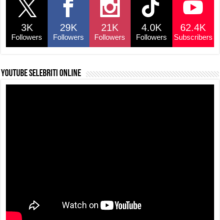
b
A
d
Li
o
p
s
n
3K
29K
21K
4.0K
62.4K
o
p
k
Followers
Followers
Followers
Followers
Subscribers
k
YouTube selebriti online