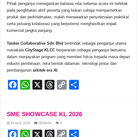
Pihak penganjur menegaskan bahawa nilai sebenar acara ini terletak
pada penglibatan aktif peserta yang bukan sahaja mempamerkan
produk dan perkhidmatan, malah menawarkan penyelesaian praktikal
serta peluang kolaborasi yang berpotensi menghasilkan impak
komersial jangka panjang.
Tanker Collaborative Sdn Bhd
bertindak sebagai penganjur utama
manakala
CityStage KLCC
berperanan sebagai penganjur bersama
dalam menjayakan program yang memberi fokus kepada masa depan
industri pembinaan, reka bentuk dalaman, teknologi pintar dan
pembangunan
arkitek era AI
.
F
W
X
T
C
S
a
h
hr
o
h
c
at
e
p
ar
e
s
a
y
e
SME SHOWCASE KL 2026
b
A
d
Li
26 April, 2026
SEMASA
0
o
p
s
n
F
W
X
T
C
S