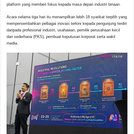
b
A
d
Li
platform yang memberi fokus kepada masa depan industri binaan.
o
p
s
n
Acara selama tiga hari itu menampilkan lebih 18 syarikat terpilih yang
o
p
k
mempersembahkan pelbagai inovasi terkini kepada pengunjung terdiri
k
daripada profesional industri, usahawan, pemilik perusahaan kecil
dan sederhana (PKS), pembuat keputusan korporat serta wakil
media.