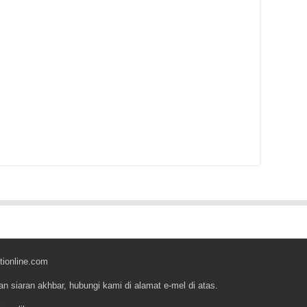
tionline.com
an siaran akhbar, hubungi kami di alamat e-mel di atas.