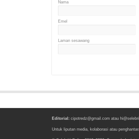
Nama
Emel
Laman sesawang
Editorial:
cipotredz@gmail.com
atau
hi@selebri
Untuk liputan media, kolaborasi atau penghantar