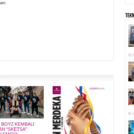
lam.
TEK
2
r
2
I BOYZ KEMBALI
N “SKETSA”