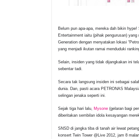
Belum pun apa-apa, mereka dah bikin hype!
Entertainment iaitu (pihak pengurusan) yang
Generation dengan menyatakan lokasi “Petron
yang menjadi ikutan ramai menduduki ranking
Selain, insiden yang tidak dijangkakan ini t
sebentar tadi.
Secara tak langsung insiden ini sebagai sa
dunia. Dan, pasti acara PETRONAS Malaysia
selingan jenaka seperti ini.
Sejak tiga hari lalu,
Mysone
(gelaran bagi pe
diberitakan sembilan idola kesayangan mer
SNSD di jangka tiba di tanah air lewat peta
konsert Twin Tower @Live 2012, jam 8 malam