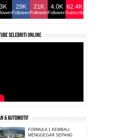
3K
29K
21K
4.0K
62.4K
llowers
Followers
Followers
Followers
Subscribers
ube selebriti online
N & AUTOMOTIF
FORMULA 1 KEMBALI
MENGGEGAR SEPANG