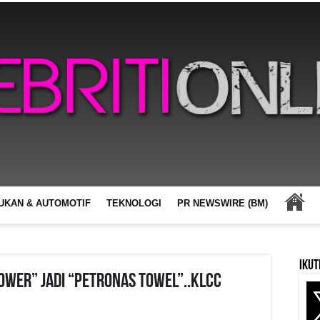
UKAN & AUTOMOTIF
TEKNOLOGI
PR NEWSWIRE (BM)
Ikut
ower” jadi “Petronas Towel”..KLCC