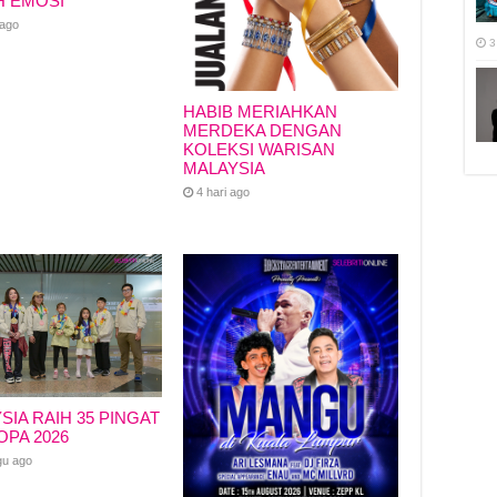
H EMOSI
 ago
3
HABIB MERIAHKAN
MERDEKA DENGAN
KOLEKSI WARISAN
MALAYSIA
4 hari ago
SIA RAIH 35 PINGAT
OPA 2026
gu ago