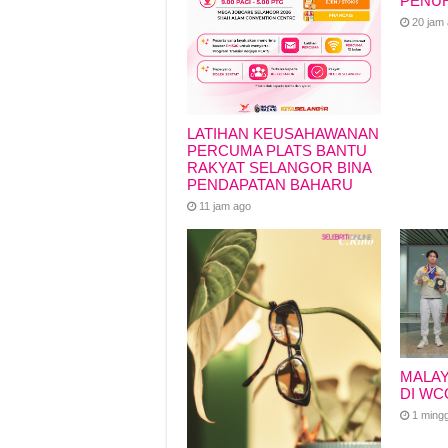
PENU
20 jam
LATIHAN KEUSAHAWANAN
PERCUMA PLATS BANTU
RAKYAT SELANGOR BINA
PENDAPATAN BAHARU
11 jam ago
MALAY
DI WC
1 ming